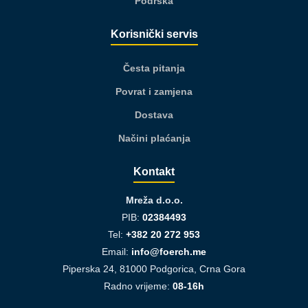
Podrška
Korisnički servis
Česta pitanja
Povrat i zamjena
Dostava
Načini plaćanja
Kontakt
Mreža d.o.o.
PIB:
02384493
Tel:
+382 20 272 953
Email:
info@foerch.me
Piperska 24, 81000 Podgorica, Crna Gora
Radno vrijeme:
08-16h