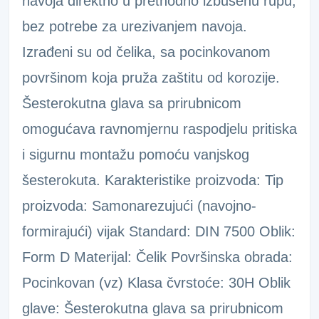
navoja direktno u prethodno izbušenu rupu,
bez potrebe za urezivanjem navoja.
Izrađeni su od čelika, sa pocinkovanom
površinom koja pruža zaštitu od korozije.
Šesterokutna glava sa prirubnicom
omogućava ravnomjernu raspodjelu pritiska
i sigurnu montažu pomoću vanjskog
šesterokuta. Karakteristike proizvoda: Tip
proizvoda: Samonarezujući (navojno-
formirajući) vijak Standard: DIN 7500 Oblik:
Form D Materijal: Čelik Površinska obrada:
Pocinkovan (vz) Klasa čvrstoće: 30H Oblik
glave: Šesterokutna glava sa prirubnicom