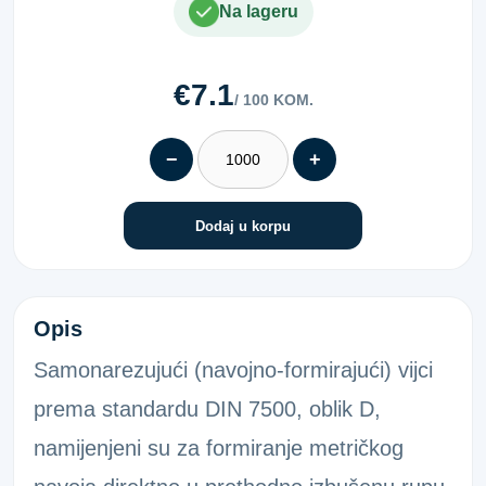
Na lageru
€7.1
/ 100 KOM.
−
+
Dodaj u korpu
6KT-VIJAK 7500D POC. 5X8
Opis
Samonarezujući (navojno-formirajući) vijci
prema standardu DIN 7500, oblik D,
namijenjeni su za formiranje metričkog