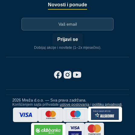
Novosti i ponude
I-mejl
Prijavi se
Dobijaj akcije i novitete (1–2x mjesečno).
2026 Mreža d.o.o. — Sva prava zadržana.
Korišćenjem sajta prihvatate
uslove poslovanja
i
politiku privatnosti
.