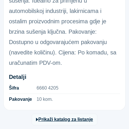
sušenja. Idealno za primjenu u
automobilskoj industriji, lakirnicama i
ostalim proizvodnim procesima gdje je
brzina sušenja ključna. Pakovanje:
Dostupno u odgovarajućem pakovanju
(navedite količinu). Cijena: Po komadu, sa
uračunatim PDV-om.
Detalji
Šifra
6​6​6​0​ ​4​2​0​5​
Pakovanje
10 kom.
Prikaži katalog za listanje