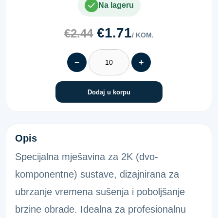
Na lageru
€1.71
€2.44
/ KOM.
−
+
Dodaj u korpu
STATIKMI. Tip R Q-16
Opis
Specijalna mješavina za 2K (dvo-
komponentne) sustave, dizajnirana za
ubrzanje vremena sušenja i poboljšanje
brzine obrade. Idealna za profesionalnu