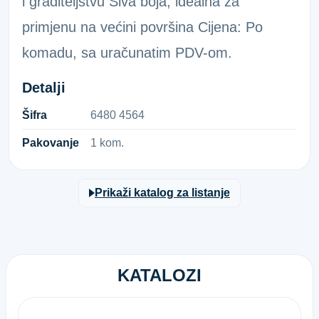
i graditeljstvu Siva boja, idealna za
primjenu na većini površina Cijena: Po
komadu, sa uračunatim PDV-om.
Detalji
Šifra
6​4​8​0​ ​4​5​6​4​
Pakovanje
1 kom.
Prikaži katalog za listanje
KATALOZI