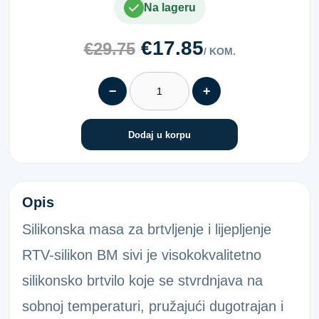
Na lageru
€17.85
€29.75
/ KOM.
−
+
Dodaj u korpu
RTV-SILIKON BM SIVI 200ML
Opis
Silikonska masa za brtvljenje i lijepljenje
RTV-silikon BM sivi je visokokvalitetno
silikonsko brtvilo koje se stvrdnjava na
sobnoj temperaturi, pružajući dugotrajan i