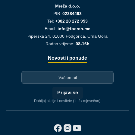
Mreža d.o.o.
PIB:
02384493
Tel:
+382 20 272 953
Email:
info@foerch.me
Piperska 24, 81000 Podgorica, Crna Gora
Radno vrijeme:
08-16h
Novosti i ponude
I-mejl
Prijavi se
Dobijaj akcije i novitete (1–2x mjesečno).