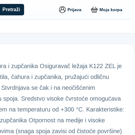
Pretraži
Prijava
Moja korpa
hura i zupčanika Osiguravač ležaja K122 ZEL je
tila, čahura i zupčanika, pružajući odličnu
 Stvrdnjava se čak i na neočišćenim
gu spoja. Sredstvo visoke čvrstoće omogućava
njem na temperaturu od +300 °C. Karakteristike:
 i zupčanika Otpornost na medije i visoke
vima (snaga spoja zavisi od čistoće površine)