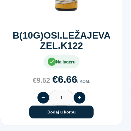
B(10G)OSI.LEŽAJEVA
ZEL.K122
Na lageru
€6.66
€9.52
/ KOM.
−
+
Dodaj u korpu