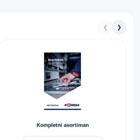
❮
❯
Kompletni asortiman