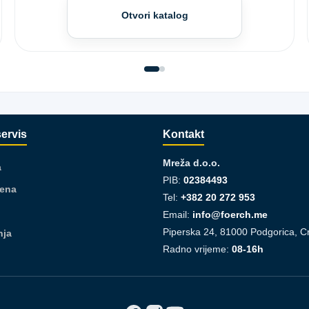
Otvori katalog
servis
Kontakt
Mreža d.o.o.
a
PIB:
02384493
jena
Tel:
+382 20 272 953
Email:
info@foerch.me
Piperska 24, 81000 Podgorica, C
nja
Radno vrijeme:
08-16h