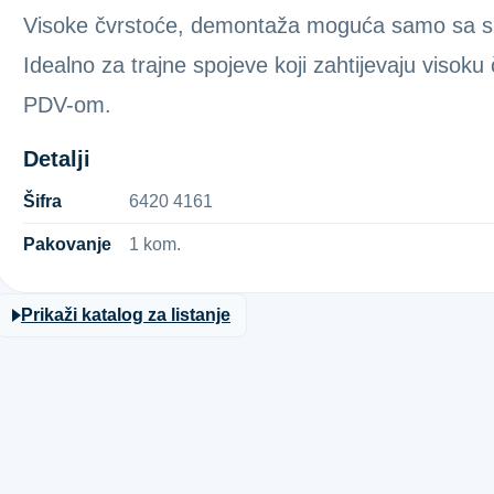
Visoke čvrstoće, demontaža moguća samo sa spec
Idealno za trajne spojeve koji zahtijevaju viso
PDV-om.
Detalji
Šifra
6​4​2​0​ ​4​1​6​1​
Pakovanje
1 kom.
Prikaži katalog za listanje