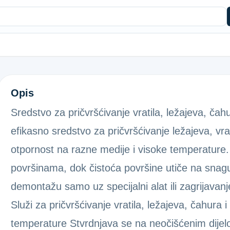
B(10G)OSI.LEŽAJEVA ZEL.K122
Opis
Sredstvo za pričvršćivanje vratila, ležajeva, ča
efikasno sredstvo za pričvršćivanje ležajeva, vra
otpornost na razne medije i visoke temperature.
površinama, dok čistoća površine utiče na sna
demontažu samo uz specijalni alat ili zagrijava
Služi za pričvršćivanje vratila, ležajeva, čahura
temperature Stvrdnjava se na neočišćenim dijelo