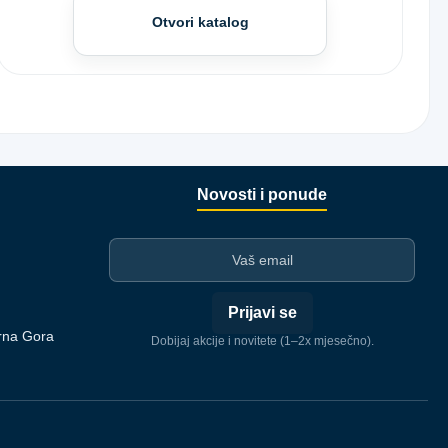
Otvori katalog
Novosti i ponude
I-mejl
Prijavi se
rna Gora
Dobijaj akcije i novitete (1–2x mjesečno).