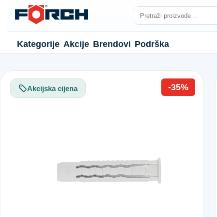
Kategorije
Akcije
Brendovi
Podrška
-35%
Akcijska cijena
NJE