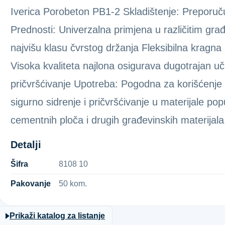
Iverica Porobeton PB1-2 Skladištenje: Preporuč
Prednosti: Univerzalna primjena u različitim gra
najvišu klasu čvrstog držanja Fleksibilna kragna
Visoka kvaliteta najlona osigurava dugotrajan u
pričvršćivanje Upotreba: Pogodna za korišćenje
sigurno sidrenje i pričvršćivanje u materijale po
cementnih ploča i drugih građevinskih materija
Detalji
Šifra
8​1​0​8​ ​1​0​
Pakovanje
50 kom.
Prikaži katalog za listanje