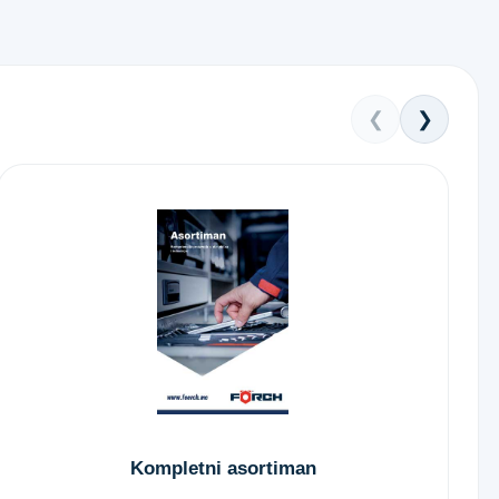
❮
❯
Kompletni asortiman