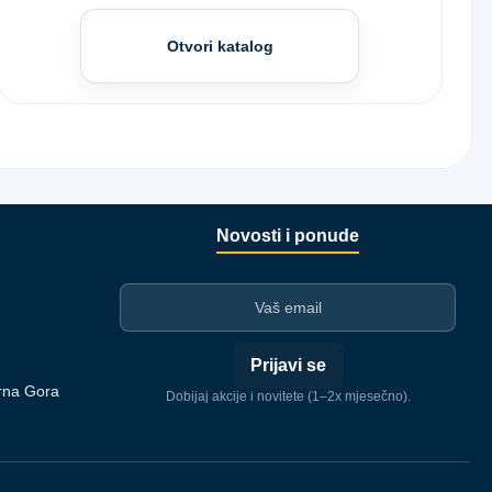
Otvori katalog
Novosti i ponude
I-mejl
Prijavi se
rna Gora
Dobijaj akcije i novitete (1–2x mjesečno).