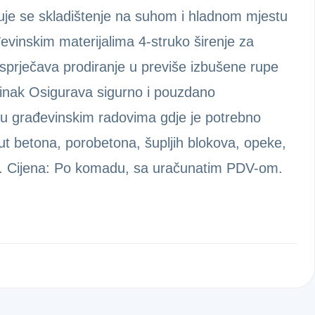
uje se skladištenje na suhom i hladnom mjestu
đevinskim materijalima 4-struko širenje za
 sprječava prodiranje u previše izbušene rupe
činak Osigurava sigurno i pouzdano
 u građevinskim radovima gdje je potrebno
put betona, porobetona, šupljih blokova, opeke,
la. Cijena: Po komadu, sa uračunatim PDV-om.