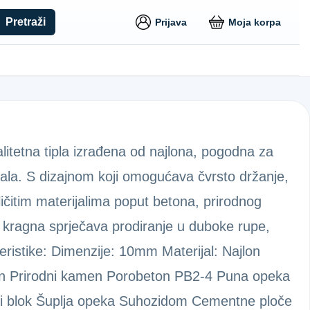
Pretraži
Prijava
Moja korpa
M
itetna tipla izrađena od najlona, pogodna za
ala. S dizajnom koji omogućava čvrsto držanje,
ličitim materijalima poput betona, prirodnog
 kragna sprječava prodiranje u duboke rupe,
ristike: Dimenzije: 10mm Materijal: Najlon
ton Prirodni kamen Porobeton PB2-4 Puna opeka
i blok Šuplja opeka Suhozidom Cementne ploče