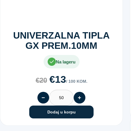
UNIVERZALNA TIPLA
GX PREM.10MM
Na lageru
€13
€20
/ 100 KOM.
−
+
Dodaj u korpu