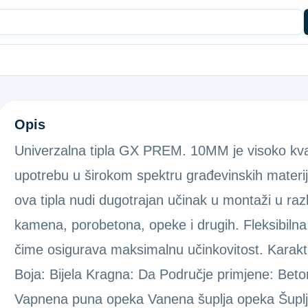
UNIVERZALNA TIPLA GX PREM.10M
Opis
Univerzalna tipla GX PREM. 10MM je visoko kval
upotrebu u širokom spektru građevinskih materij
ova tipla nudi dugotrajan učinak u montaži u raz
kamena, porobetona, opeke i drugih. Fleksibilna
čime osigurava maksimalnu učinkovitost. Karakte
Boja: Bijela Kragna: Da Područje primjene: Be
Vapnena puna opeka Vanena šuplja opeka Šuplj