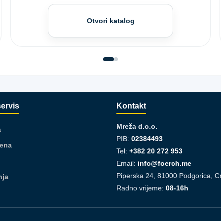
Otvori katalog
servis
Kontakt
Mreža d.o.o.
a
PIB:
02384493
jena
Tel:
+382 20 272 953
Email:
info@foerch.me
Piperska 24, 81000 Podgorica, C
nja
Radno vrijeme:
08-16h