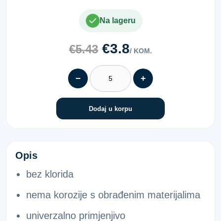
Na lageru
€3.8
€5.43
/ KOM.
−
+
Dodaj u korpu
KG<5>BRZI CEMENT KANTA 5X1KG
Opis
bez klorida
nema korozije s obrađenim materijalima
univerzalno primjenjivo