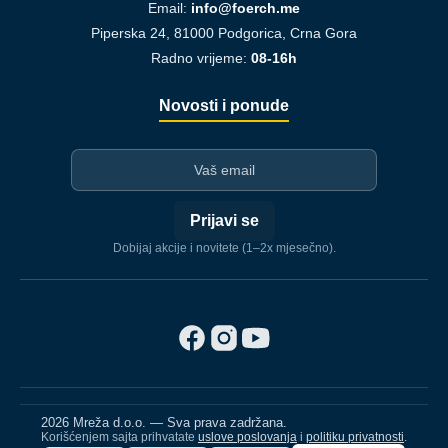
Email:
info@foerch.me
Piperska 24, 81000 Podgorica, Crna Gora
Radno vrijeme:
08-16h
Novosti i ponude
I-mejl
Prijavi se
Dobijaj akcije i novitete (1–2x mjesečno).
2026 Mreža d.o.o. — Sva prava zadržana.
Korišćenjem sajta prihvatate
uslove poslovanja
i
politiku privatnosti
.