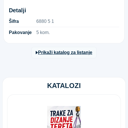
Detalji
Šifra
6​8​8​0​ ​5​ ​1​
Pakovanje
5 kom.
Prikaži katalog za listanje
KATALOZI