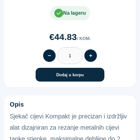
Na lageru
€44.83
/ KOM.
−
+
Dodaj u korpu
SJEKAČ CIJEVI KOMPAKT 3-30MM
Opis
Sjekač cijevi Kompakt je precizan i izdržljiv
alat dizajniran za rezanje metalnih cijevi
tanke stjenke, maksimalne debljine do 2