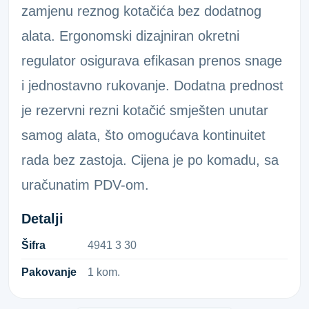
zamjenu reznog kotačića bez dodatnog
alata. Ergonomski dizajniran okretni
regulator osigurava efikasan prenos snage
i jednostavno rukovanje. Dodatna prednost
je rezervni rezni kotačić smješten unutar
samog alata, što omogućava kontinuitet
rada bez zastoja. Cijena je po komadu, sa
uračunatim PDV-om.
Detalji
Šifra
4​9​4​1​ ​3​ ​3​0​
Pakovanje
1 kom.