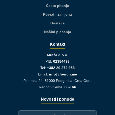
Česta pitanja
Povrat i zamjena
Dostava
Načini plaćanja
Kontakt
Mreža d.o.o.
PIB:
02384493
Tel:
+382 20 272 953
Email:
info@foerch.me
Piperska 24, 81000 Podgorica, Crna Gora
Radno vrijeme:
08-16h
Novosti i ponude
I-mejl