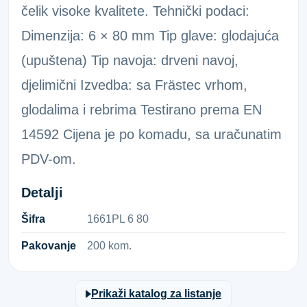
čelik visoke kvalitete. Tehnički podaci:
Dimenzija: 6 × 80 mm Tip glave: glodajuća
(upuštena) Tip navoja: drveni navoj,
djelimični Izvedba: sa Frästec vrhom,
glodalima i rebrima Testirano prema EN
14592 Cijena je po komadu, sa uračunatim
PDV-om.
Detalji
Šifra
1​6​6​1​P​L​ ​6​ ​8​0​
Pakovanje
200 kom.
Prikaži katalog za listanje