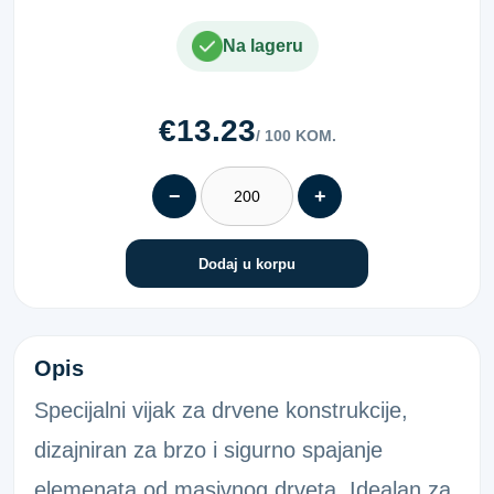
Na lageru
€13.23
/ 100 KOM.
−
+
Dodaj u korpu
VIJAK ZA DRVO (TX 30) DJELIMIČNI NAV
Opis
Specijalni vijak za drvene konstrukcije,
dizajniran za brzo i sigurno spajanje
elemenata od masivnog drveta. Idealan za