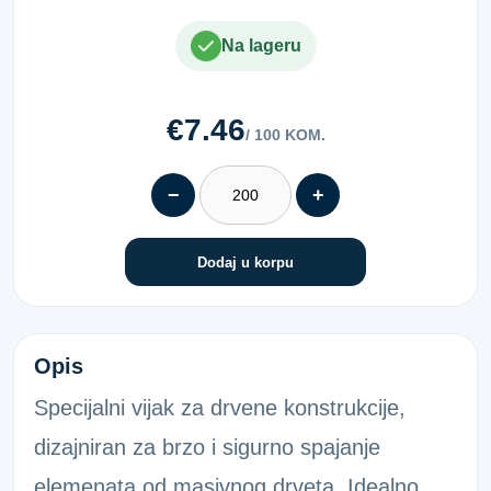
Na lageru
€7.46
/ 100 KOM.
−
+
Dodaj u korpu
VIJAK ZA DRVO (TX 20) DJELIMIČNI NAV
Opis
Specijalni vijak za drvene konstrukcije,
dizajniran za brzo i sigurno spajanje
elemenata od masivnog drveta. Idealno