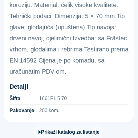
koroziju. Materijal: čelik visoke kvalitete.
Tehnički podaci: Dimenzija: 5 × 70 mm Tip
glave: glodajuća (upuštena) Tip navoja:
drveni navoj, djelimični Izvedba: sa Frästec
vrhom, glodalima i rebrima Testirano prema
EN 14592 Cijena je po komadu, sa
uračunatim PDV-om.
Detalji
Šifra
1​6​6​1​P​L​ ​5​ ​7​0​
Pakovanje
200 kom.
Prikaži katalog za listanje