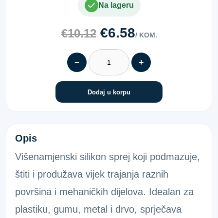
Na lageru
€6.58
€10.12
/ KOM.
−
+
Dodaj u korpu
Silikon sprej 500Ml
Opis
Višenamjenski silikon sprej koji podmazuje,
štiti i produžava vijek trajanja raznih
površina i mehaničkih dijelova. Idealan za
plastiku, gumu, metal i drvo, sprječava