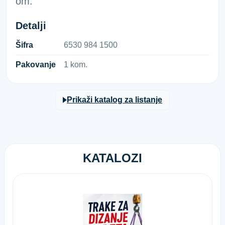
om.
Detalji
Šifra
6​5​3​0​ ​9​8​4​ ​1​5​0​0​
Pakovanje
1 kom.
Prikaži katalog za listanje
KATALOZI