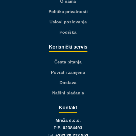
O nama
Politika privatnosti
Uslovi poslovanja
Podrška
Korisnički servis
Česta pitanja
Povrat i zamjena
Dostava
Načini plaćanja
Kontakt
Mreža d.o.o.
PIB:
02384493
Tel:
+382 20 272 953