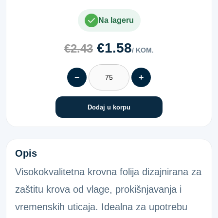
Na lageru
€1.58
€2.43
/ KOM.
−
+
Dodaj u korpu
KROVNA FOLIJA (75M2) 170 GRAMA
Opis
Visokokvalitetna krovna folija dizajnirana za
zaštitu krova od vlage, prokišnjavanja i
vremenskih uticaja. Idealna za upotrebu