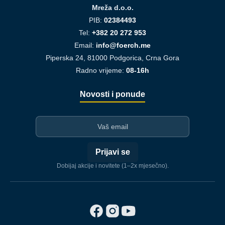
Mreža d.o.o.
PIB:
02384493
Tel:
+382 20 272 953
Email:
info@foerch.me
Piperska 24, 81000 Podgorica, Crna Gora
Radno vrijeme:
08-16h
Novosti i ponude
I-mejl
Prijavi se
Dobijaj akcije i novitete (1–2x mjesečno).