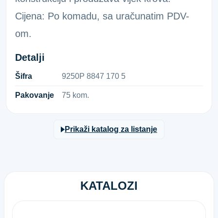
Cijena: Po komadu, sa uračunatim PDV-
om.
Detalji
Šifra
9​2​5​0​P​ ​8​8​4​7​ ​1​7​0​ ​5​
Pakovanje
75 kom.
Prikaži katalog za listanje
KATALOZI