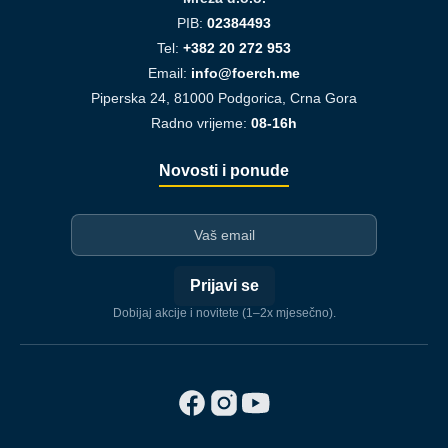
PIB:
02384493
Tel:
+382 20 272 953
Email:
info@foerch.me
Piperska 24, 81000 Podgorica, Crna Gora
Radno vrijeme:
08-16h
Novosti i ponude
I-mejl
Prijavi se
Dobijaj akcije i novitete (1–2x mjesečno).