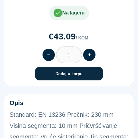
Na lageru
€43.09
/ KOM.
−
+
Dodaj u korpu
DRP BETON UNIVERSAL 230
Opis
Standard: EN 13236 Prečnik: 230 mm
Visina segmenta: 10 mm Pričvršćivanje
segmenta: Vruće sinteriranje Tip segmenta: