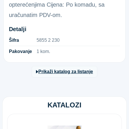
opterećenjima Cijena: Po komadu, sa
uračunatim PDV-om.
Detalji
Šifra
5​8​5​5​ ​2​ ​2​3​0​
Pakovanje
1 kom.
Prikaži katalog za listanje
KATALOZI