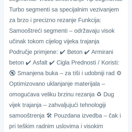
Turbo segmenti sa specijalnim vezivanjem
za brzo i precizno rezanje Funkcija:
Samooštreći segmenti – održavaju visok
učinak tokom cijelog vijeka trajanja
Područje primjene: ✔️ Beton ✔️ Armirani
beton ✔️ Asfalt ✔️ Cigla Prednosti / Koristi:
🔇 Smanjena buka – za tiši i udobniji rad ⚙️
Optimizovano uklanjanje materijala –
omogućava veliku brzinu rezanja ♻️ Dug
vijek trajanja – zahvaljujući tehnologiji
samooštrenja 🛠️ Pouzdana izvedba – čak i
pri teškim radnim uslovima i visokim