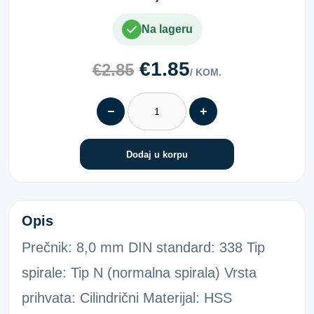
Na lageru
€1.85
€2.85
/ KOM.
−
+
Dodaj u korpu
SPIR.VALJ.SVRD.338 HSS 8,0
Opis
Prečnik: 8,0 mm DIN standard: 338 Tip
spirale: Tip N (normalna spirala) Vrsta
prihvata: Cilindrični Materijal: HSS