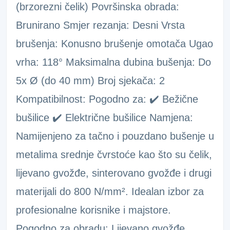
(brzorezni čelik) Površinska obrada:
Brunirano Smjer rezanja: Desni Vrsta
brušenja: Konusno brušenje omotača Ugao
vrha: 118° Maksimalna dubina bušenja: Do
5x Ø (do 40 mm) Broj sjekača: 2
Kompatibilnost: Pogodno za: ✔️ Bežične
bušilice ✔️ Električne bušilice Namjena:
Namijenjeno za tačno i pouzdano bušenje u
metalima srednje čvrstoće kao što su čelik,
lijevano gvožđe, sinterovano gvožđe i drugi
materijali do 800 N/mm². Idealan izbor za
profesionalne korisnike i majstore.
Pogodno za obradu: Lijevano gvožđe