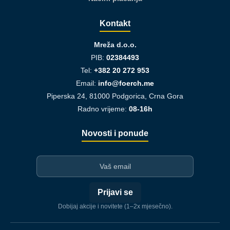
Kontakt
Mreža d.o.o.
PIB:
02384493
Tel:
+382 20 272 953
Email:
info@foerch.me
Piperska 24, 81000 Podgorica, Crna Gora
Radno vrijeme:
08-16h
Novosti i ponude
I-mejl
Prijavi se
Dobijaj akcije i novitete (1–2x mjesečno).