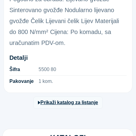
Sinterovano gvožđe Nodularno lijevano
gvožđe Čelik Lijevani čelik Lijev Materijali
do 800 N/mm² Cijena: Po komadu, sa
uračunatim PDV-om.
Detalji
Šifra
5​5​0​0​ ​8​0​
Pakovanje
1 kom.
Prikaži katalog za listanje