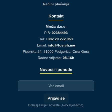
Načini plaćanja
Kontakt
Mreža d.o.o.
PIB:
02384493
Tel:
+382 20 272 953
Email:
info@foerch.me
Piperska 24, 81000 Podgorica, Crna Gora
Radno vrijeme:
08-16h
Novosti i ponude
I-mejl
Prijavi se
Dobijaj akcije i novitete (1–2x mjesečno).