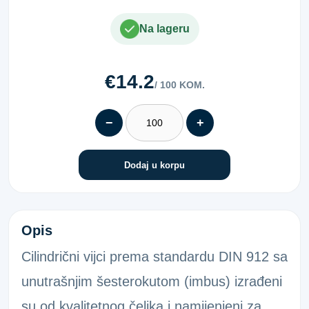
Na lageru
€14.2
/ 100 KOM.
−
+
Dodaj u korpu
IMBUS VIJAK 912 8.8 POC. 8X20
Opis
Cilindrični vijci prema standardu DIN 912 sa
unutrašnjim šesterokutom (imbus) izrađeni
su od kvalitetnog čelika i namijenjeni za