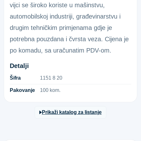
vijci se široko koriste u mašinstvu,
automobilskoj industriji, građevinarstvu i
drugim tehničkim primjenama gdje je
potrebna pouzdana i čvrsta veza. Cijena je
po komadu, sa uračunatim PDV-om.
Detalji
Šifra
1​1​5​1​ ​8​ ​2​0​
Pakovanje
100 kom.
Prikaži katalog za listanje