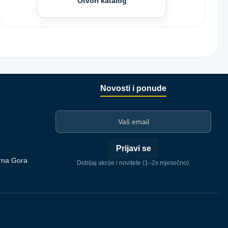
Otvori katalog
Novosti i ponude
I-mejl
Prijavi se
rna Gora
Dobijaj akcije i novitete (1–2x mjesečno).