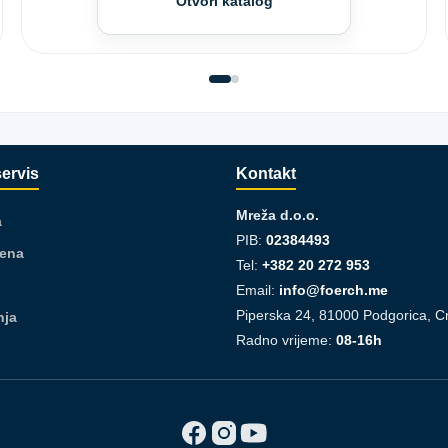
Otvori katalog
servis
Kontakt
Mreža d.o.o.
a
PIB:
02384493
jena
Tel:
+382 20 272 953
Email:
info@foerch.me
Piperska 24, 81000 Podgorica, C
nja
Radno vrijeme:
08-16h