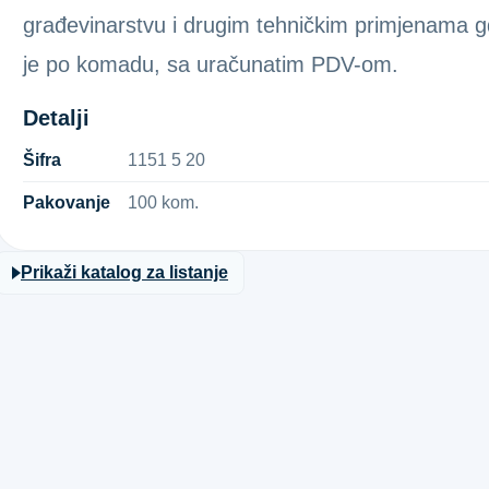
građevinarstvu i drugim tehničkim primjenama gd
je po komadu, sa uračunatim PDV-om.
Detalji
Šifra
1​1​5​1​ ​5​ ​2​0​
Pakovanje
100 kom.
Prikaži katalog za listanje