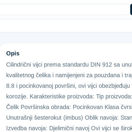
IMBUS VIJAK 912 8.8 POC. 5X20
Opis
Cilindrični vijci prema standardu DIN 912 sa un
kvalitetnog čelika i namijenjeni za pouzdana i tra
8.8 i pocinkovanoj površini, ovi vijci obezbjeđuj
korozije. Karakteristike proizvoda: Tip proizvoda:
Čelik Površinska obrada: Pocinkovan Klasa čvrst
Unutrašnji šesterokut (imbus) Oblik navoja: Stan
Izvedba navoja: Djelimični navoj Ovi vijci se širo