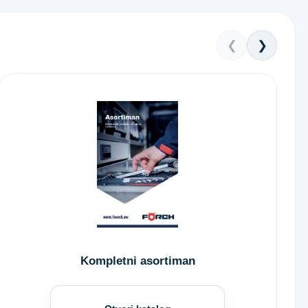
❮
❯
Kompletni asortiman