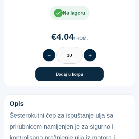
Na lageru
€4.04
/ KOM.
−
+
Dodaj u korpu
VIJAK ZA I/U M14X1,5X24 VL13DP
Opis
Šesterokutni čep za ispuštanje ulja sa
prirubnicom namijenjen je za sigurno i
kontrolisano pražnjenje ulja iz motora i