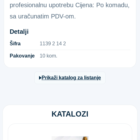
profesionalnu upotrebu Cijena: Po komadu,
sa uračunatim PDV-om.
Detalji
Šifra
1​1​3​9​ ​2​ ​1​4​ ​2​
Pakovanje
10 kom.
Prikaži katalog za listanje
KATALOZI