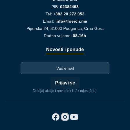
PIB:
02384493
Tel:
+382 20 272 953
Email:
info@foerch.me
Piperska 24, 81000 Podgorica, Crna Gora
Radno vrijeme:
08-16h
Novosti i ponude
I-mejl
Prijavi se
Dobijaj akcije i novitete (1–2x mjesečno).