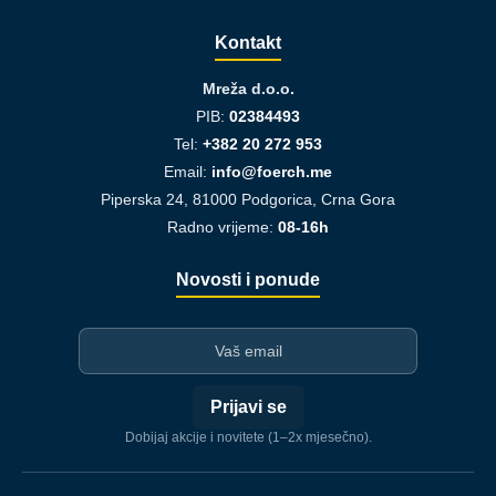
Kontakt
Mreža d.o.o.
PIB:
02384493
Tel:
+382 20 272 953
Email:
info@foerch.me
Piperska 24, 81000 Podgorica, Crna Gora
Radno vrijeme:
08-16h
Novosti i ponude
I-mejl
Prijavi se
Dobijaj akcije i novitete (1–2x mjesečno).