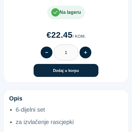
Na lageru
€22.45
/ KOM.
−
+
Dodaj u korpu
SET UBODNI I KUK.ALAT 6-DIJ.
Opis
6-dijelni set
za izvlačenje rascjepki