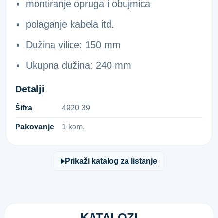
montiranje opruga i obujmica
polaganje kabela itd.
Dužina vilice: 150 mm
Ukupna dužina: 240 mm
Detalji
Šifra
4​9​2​0​ ​3​9​
Pakovanje
1 kom.
Prikaži katalog za listanje
KATALOZI