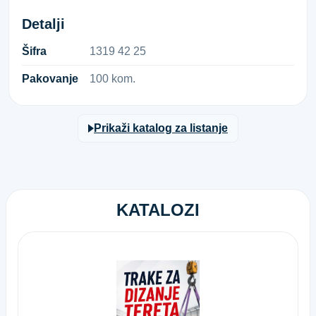
Detalji
Šifra
1​3​1​9​ ​4​2​ ​2​5​
Pakovanje
100 kom.
Prikaži katalog za listanje
KATALOZI