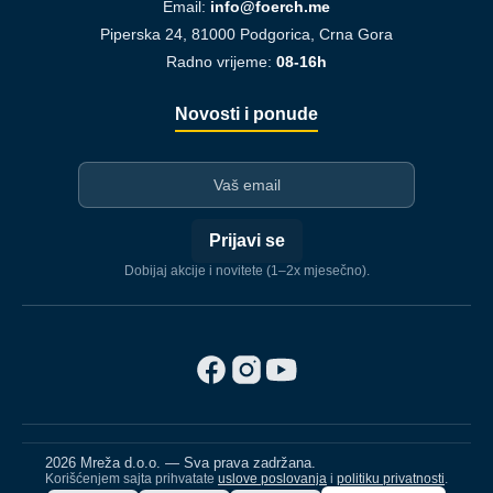
Email:
info@foerch.me
Piperska 24, 81000 Podgorica, Crna Gora
Radno vrijeme:
08-16h
Novosti i ponude
I-mejl
Prijavi se
Dobijaj akcije i novitete (1–2x mjesečno).
2026 Mreža d.o.o. — Sva prava zadržana.
Korišćenjem sajta prihvatate
uslove poslovanja
i
politiku privatnosti
.