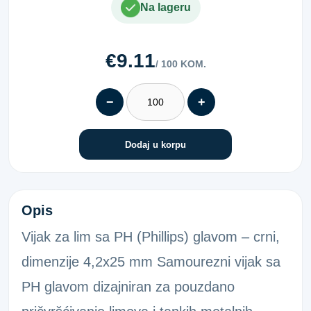
Na lageru
€9.11
/ 100 KOM.
−
+
Dodaj u korpu
LIM VIJ.SVRDLO 4,2X 25
Opis
Vijak za lim sa PH (Phillips) glavom – crni,
dimenzije 4,2x25 mm Samourezni vijak sa
PH glavom dizajniran za pouzdano