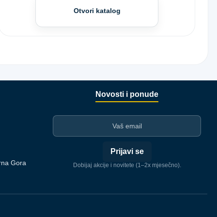
Otvori katalog
Novosti i ponude
I-mejl
Prijavi se
rna Gora
Dobijaj akcije i novitete (1–2x mjesečno).