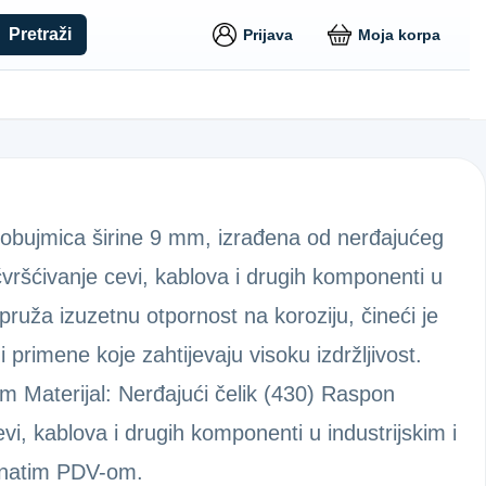
Pretraži
Prijava
Moja korpa
obujmica širine 9 mm, izrađena od nerđajućeg
čvršćivanje cevi, kablova i drugih komponenti u
pruža izuzetnu otpornost na koroziju, čineći je
primene koje zahtijevaju visoku izdržljivost.
mm Materijal: Nerđajući čelik (430) Raspon
i, kablova i drugih komponenti u industrijskim i
unatim PDV-om.