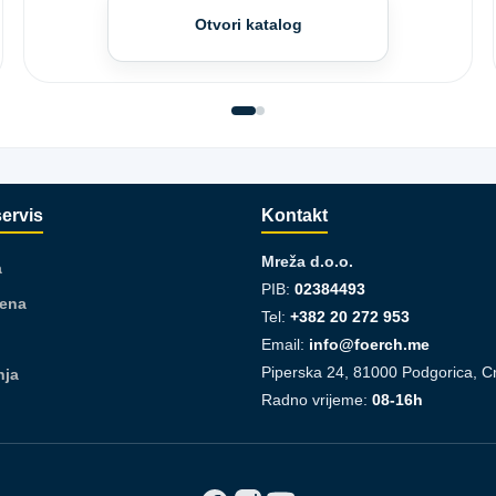
Otvori katalog
servis
Kontakt
Mreža d.o.o.
a
PIB:
02384493
jena
Tel:
+382 20 272 953
Email:
info@foerch.me
Piperska 24, 81000 Podgorica, C
nja
Radno vrijeme:
08-16h