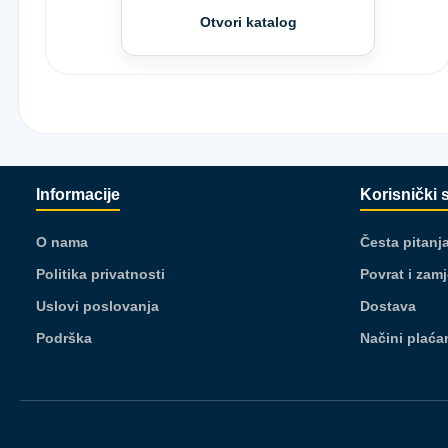
Otvori katalog
Informacije
Korisnički 
O nama
Česta pitanj
Politika privatnosti
Povrat i zam
Uslovi poslovanja
Dostava
Podrška
Načini plaća