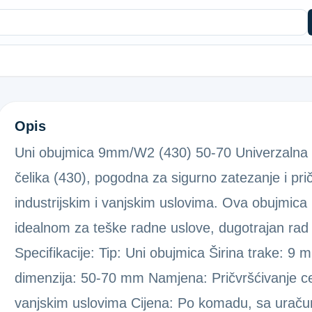
OBUJMICA 9MM VL7 W2 50-70
Opis
Uni obujmica 9mm/W2 (430) 50-70 Univerzalna 
čelika (430), pogodna za sigurno zatezanje i pri
industrijskim i vanjskim uslovima. Ova obujmica 
idealnom za teške radne uslove, dugotrajan rad i 
Specifikacije: Tip: Uni obujmica Širina trake: 9 
dimenzija: 50-70 mm Namjena: Pričvršćivanje cev
vanjskim uslovima Cijena: Po komadu, sa urač