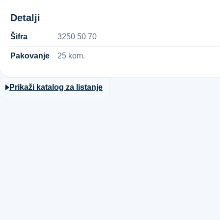
Detalji
Šifra
3​2​5​0​ ​5​0​ ​7​0​
Pakovanje
25 kom.
Prikaži katalog za listanje