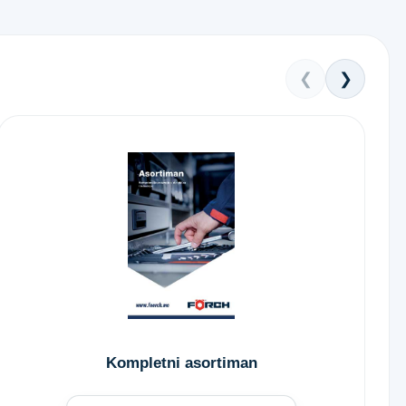
❮
❯
Kompletni asortiman