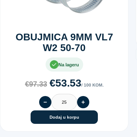
OBUJMICA 9MM VL7
W2 50-70
Na lageru
€53.53
€97.33
/ 100 KOM.
−
+
Dodaj u korpu