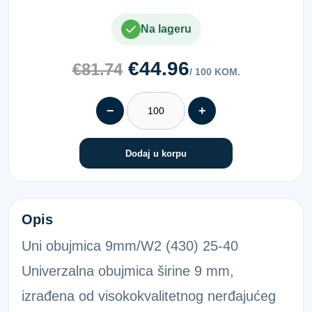
Na lageru
€44.96
€81.74
/ 100 KOM.
−
+
Dodaj u korpu
OBUJMICA 9MM VL7 W2 25-40
Opis
Uni obujmica 9mm/W2 (430) 25-40
Univerzalna obujmica širine 9 mm,
izrađena od visokokvalitetnog nerđajućeg