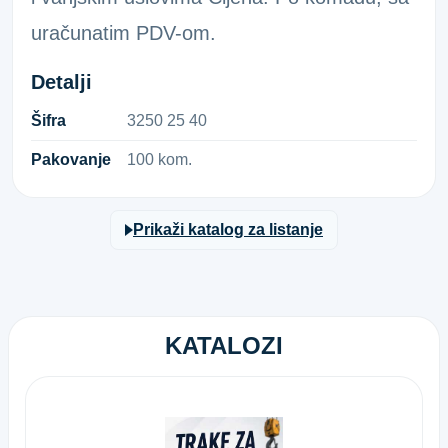
uračunatim PDV-om.
Detalji
Šifra
3​2​5​0​ ​2​5​ ​4​0​
Pakovanje
100 kom.
Prikaži katalog za listanje
KATALOZI