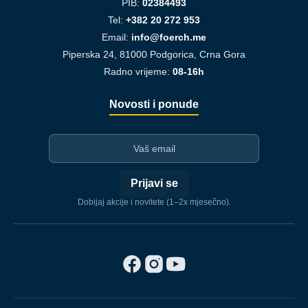
PIB:
02384493
Tel:
+382 20 272 953
Email:
info@foerch.me
Piperska 24, 81000 Podgorica, Crna Gora
Radno vrijeme:
08-16h
Novosti i ponude
I-mejl
Prijavi se
Dobijaj akcije i novitete (1–2x mjesečno).