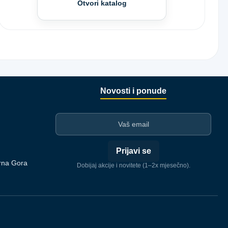
Otvori katalog
Novosti i ponude
I-mejl
Prijavi se
rna Gora
Dobijaj akcije i novitete (1–2x mjesečno).