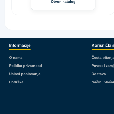
Otvori katalog
Informacije
Korisnički 
O nama
Česta pitanj
Politika privatnosti
Povrat i zam
Uslovi poslovanja
Dostava
Podrška
Načini plaća