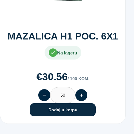
MAZALICA H1 POC. 6X1
Na lageru
€30.56
/ 100 KOM.
−
+
Dodaj u korpu