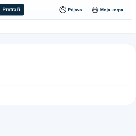
Pretraži
Prijava
Moja korpa