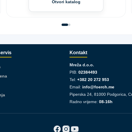
Otvori katalog
servis
Kontakt
Mreža d.o.o.
a
PIB:
02384493
jena
Tel:
+382 20 272 953
Email:
info@foerch.me
Piperska 24, 81000 Podgorica, C
nja
Radno vrijeme:
08-16h