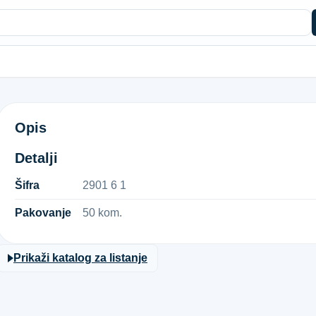
MAZALICA H1 POC. 6X1
Opis
Detalji
Šifra
2​9​0​1​ ​6​ ​1​
Pakovanje
50 kom.
Prikaži katalog za listanje