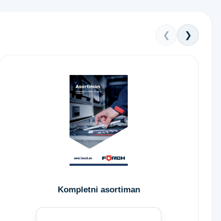
❮
❯
Kompletni asortiman