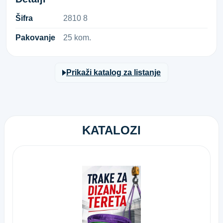
Šifra
2​8​1​0​ ​8​
Pakovanje
25 kom.
Prikaži katalog za listanje
KATALOZI