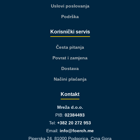
Uslovi poslovanja
Podrška
Korisnički servis
Česta pitanja
Povrat i zamjena
Dostava
Načini plaćanja
Kontakt
Mreža d.o.o.
PIB:
02384493
Tel:
+382 20 272 953
Email:
info@foerch.me
Piperska 24, 81000 Podgorica, Crna Gora