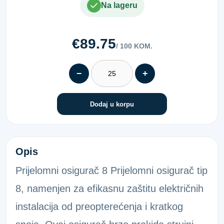
Na lageru
€89.75
/ 100 KOM.
−
+
Dodaj u korpu
PREKLOPNI OSIGURAČ 8,0
Opis
Prijelomni osigurač 8 Prijelomni osigurač tip
8, namenjen za efikasnu zaštitu električnih
instalacija od preopterećenja i kratkog