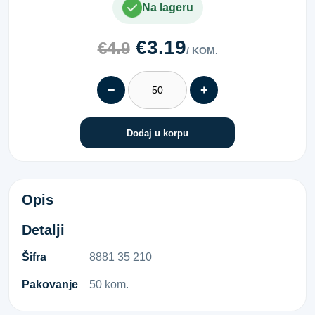
Na lageru
€3.19
€4.9
/ KOM.
−
+
Dodaj u korpu
(PAR) SPAJALICA 35X210
Opis
Detalji
Šifra
8​8​8​1​ ​3​5​ ​2​1​0​
Pakovanje
50 kom.