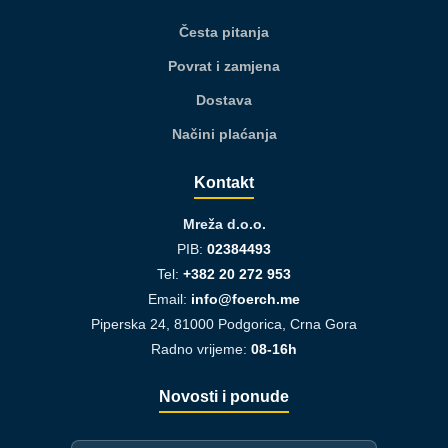
Česta pitanja
Povrat i zamjena
Dostava
Načini plaćanja
Kontakt
Mreža d.o.o.
PIB:
02384493
Tel:
+382 20 272 953
Email:
info@foerch.me
Piperska 24, 81000 Podgorica, Crna Gora
Radno vrijeme:
08-16h
Novosti i ponude
I-mejl