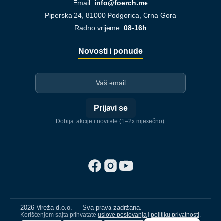
Email:
info@foerch.me
Piperska 24, 81000 Podgorica, Crna Gora
Radno vrijeme:
08-16h
Novosti i ponude
I-mejl
Prijavi se
Dobijaj akcije i novitete (1–2x mjesečno).
2026 Mreža d.o.o. — Sva prava zadržana.
Korišćenjem sajta prihvatate
uslove poslovanja
i
politiku privatnosti
.