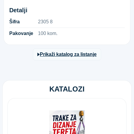
Detalji
Šifra
2​3​0​5​ ​8​
Pakovanje
100 kom.
Prikaži katalog za listanje
KATALOZI