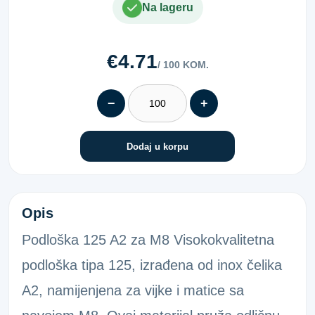
Na lageru
€4.71
/ 100 KOM.
−
+
Dodaj u korpu
PODLOŠKA 125 A2 ZA M 8
Opis
Podloška 125 A2 za M8 Visokokvalitetna
podloška tipa 125, izrađena od inox čelika
A2, namijenjena za vijke i matice sa