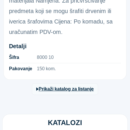
materijala Namjena: Za pričvršćivanje
predmeta koji se mogu šrafiti drvenim ili
iverica šrafovima Cijena: Po komadu, sa
uračunatim PDV-om.
Detalji
Šifra
8​0​0​0​ ​1​0​
Pakovanje
150 kom.
Prikaži katalog za listanje
KATALOZI