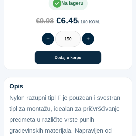
Na lageru
€6.45
€9.93
/ 100 KOM.
−
+
Dodaj u korpu
NAJLONSKA TIPLA F 10
Opis
Nylon razupni tipl F je pouzdan i svestran
tipl za montažu, idealan za pričvršćivanje
predmeta u različite vrste punih
građevinskih materijala. Napravljen od