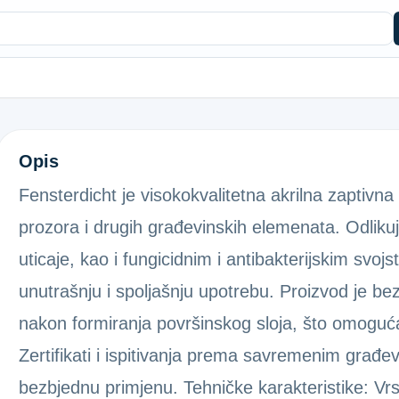
B (600ML) BRTVILO ZA PROZORE
Opis
Fensterdicht je visokokvalitetna akrilna zaptiv
prozora i drugih građevinskih elemenata. Odlik
uticaje, kao i fungicidnim i antibakterijskim svoj
unutrašnju i spoljašnju upotrebu. Proizvod je bez
nakon formiranja površinskog sloja, što omoguć
Zertifikati i ispitivanja prema savremenim građev
bezbjednu primjenu. Tehničke karakteristike: Vrs