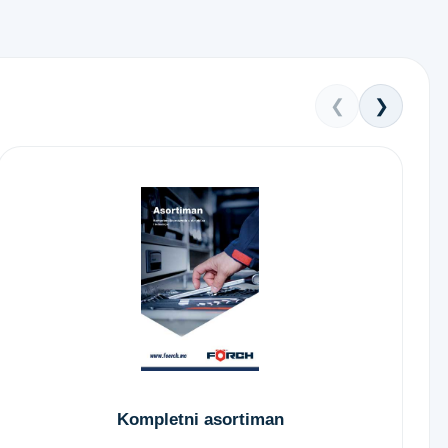
❮
❯
Kompletni asortiman