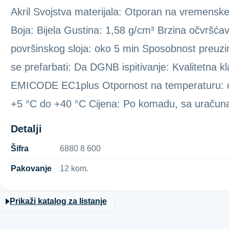
Akril Svojstva materijala: Otporan na vremenske ut
Boja: Bijela Gustina: 1,58 g/cm³ Brzina očvršća
površinskog sloja: oko 5 min Sposobnost preuz
se prefarbati: Da DGNB ispitivanje: Kvalitetna kl
EMICODE EC1plus Otpornost na temperaturu: o
+5 °C do +40 °C Cijena: Po komadu, sa uraču
Detalji
Šifra
6​8​8​0​ ​8​ ​6​0​0​
Pakovanje
12 kom.
Prikaži katalog za listanje