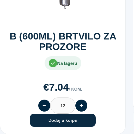
B (600ML) BRTVILO ZA
PROZORE
Na lageru
€7.04
/ KOM.
−
+
Dodaj u korpu