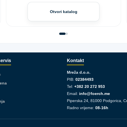
Otvori katalog
servis
Kontakt
Mreža d.o.o.
a
PIB:
02384493
jena
Tel:
+382 20 272 953
Email:
info@foerch.me
Piperska 24, 81000 Podgorica, C
nja
Radno vrijeme:
08-16h