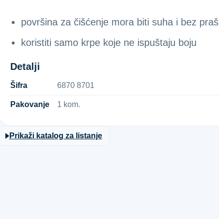
površina za čišćenje mora biti suha i bez praš
koristiti samo krpe koje ne ispuštaju boju
Detalji
Šifra
6​8​7​0​ ​8​7​0​1​
Pakovanje
1 kom.
Prikaži katalog za listanje