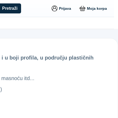
Pretraži
Prijava
Moja korpa
i u boji profila, u području plastičnih
 masnoću itd...
)