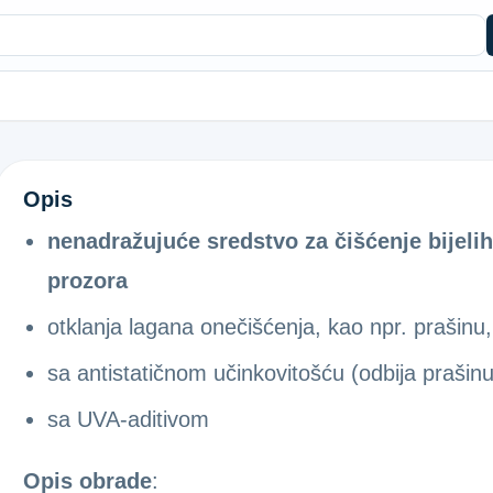
DS(1L) PVC ČISTAČ TIP 20
Opis
nenadražujuće sredstvo za čišćenje bijelih 
prozora
otklanja lagana onečišćenja, kao npr. prašinu,
sa antistatičnom učinkovitošću (odbija prašinu
sa UVA-aditivom
Opis obrade
: