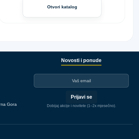
Otvori katalog
Novosti i ponude
I-mejl
Prijavi se
rna Gora
Dobijaj akcije i novitete (1–2x mjesečno).