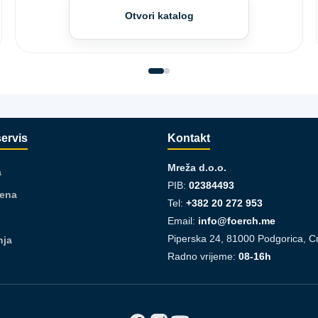
Otvori katalog
servis
Kontakt
Mreža d.o.o.
a
PIB:
02384493
jena
Tel:
+382 20 272 953
Email:
info@foerch.me
Piperska 24, 81000 Podgorica, C
nja
Radno vrijeme:
08-16h