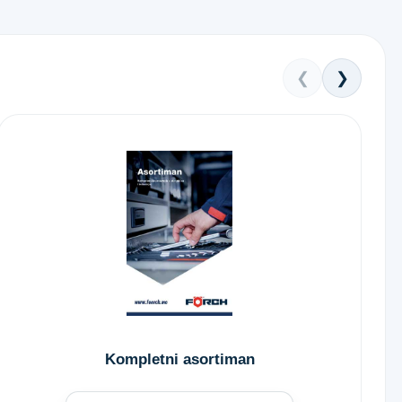
❮
❯
Kompletni asortiman