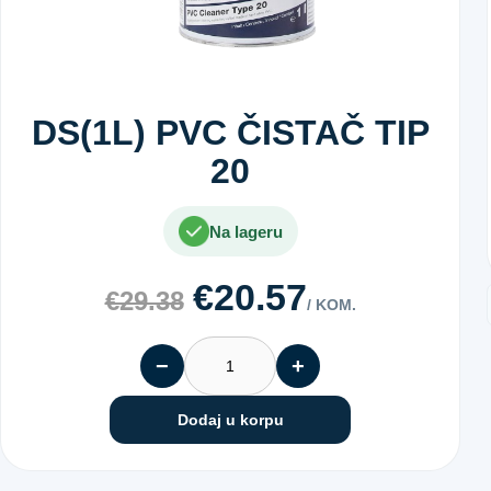
DS(1L) PVC ČISTAČ TIP
20
Na lageru
€20.57
€29.38
/ KOM.
−
+
Dodaj u korpu