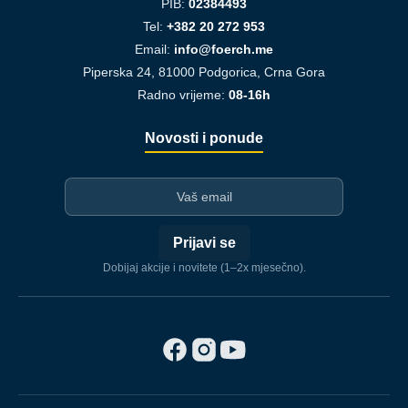
PIB:
02384493
Tel:
+382 20 272 953
Email:
info@foerch.me
Piperska 24, 81000 Podgorica, Crna Gora
Radno vrijeme:
08-16h
Novosti i ponude
I-mejl
Prijavi se
Dobijaj akcije i novitete (1–2x mjesečno).