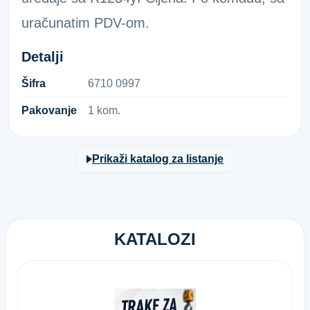
uračunatim PDV-om.
Detalji
Šifra
6​7​1​0​ ​0​9​9​7​
Pakovanje
1 kom.
Prikaži katalog za listanje
KATALOZI