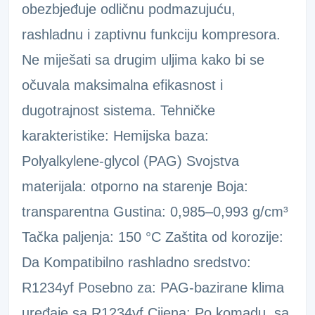
obezbjeđuje odličnu podmazujuću,
rashladnu i zaptivnu funkciju kompresora.
Ne miješati sa drugim uljima kako bi se
očuvala maksimalna efikasnost i
dugotrajnost sistema. Tehničke
karakteristike: Hemijska baza:
Polyalkylene-glycol (PAG) Svojstva
materijala: otporno na starenje Boja:
transparentna Gustina: 0,985–0,993 g/cm³
Tačka paljenja: 150 °C Zaštita od korozije:
Da Kompatibilno rashladno sredstvo:
R1234yf Posebno za: PAG-bazirane klima
uređaje sa R1234yf Cijena: Po komadu, sa