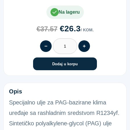
Na lageru
€26.3
€37.57
/ KOM.
−
+
Dodaj u korpu
PAG100 ULJE HV R1234YF 250ML
Opis
Specijalno ulje za PAG-bazirane klima
uređaje sa rashladnim sredstvom R1234yf.
Sintetičko polyalkylene-glycol (PAG) ulje