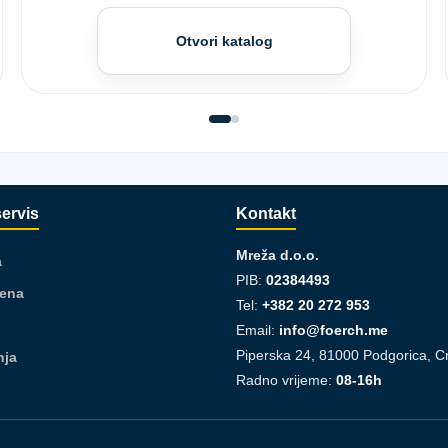
Otvori katalog
servis
Kontakt
Mreža d.o.o.
a
PIB:
02384493
jena
Tel:
+382 20 272 953
Email:
info@foerch.me
Piperska 24, 81000 Podgorica, C
nja
Radno vrijeme:
08-16h