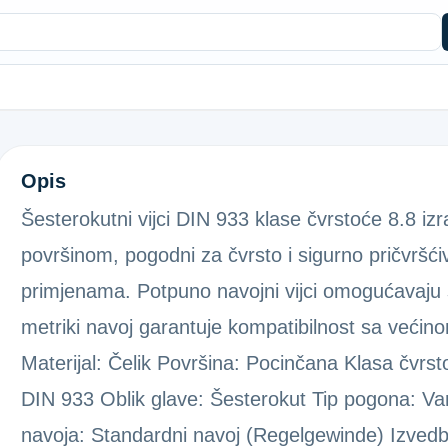
6KT-VIJAK 933 8.8 POC.6X12
Opis
Šesterokutni vijci DIN 933 klase čvrstoće 8.8 iz
površinom, pogodni za čvrsto i sigurno pričvršći
primjenama. Potpuno navojni vijci omogućavaju 
metriki navoj garantuje kompatibilnost sa većino
Materijal: Čelik Površina: Pocinčana Klasa čvrsto
DIN 933 Oblik glave: Šesterokut Tip pogona: Van
navoja: Standardni navoj (Regelgewinde) Izvedb