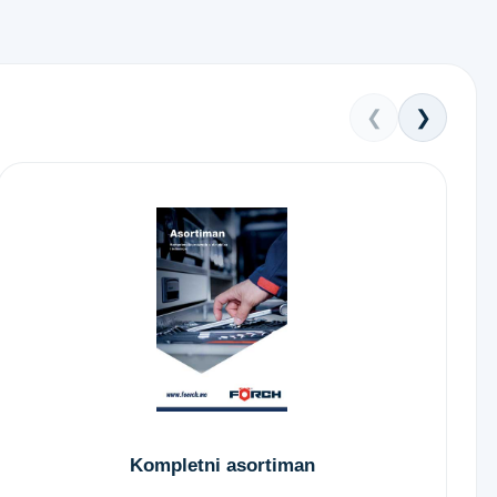
❮
❯
Kompletni asortiman