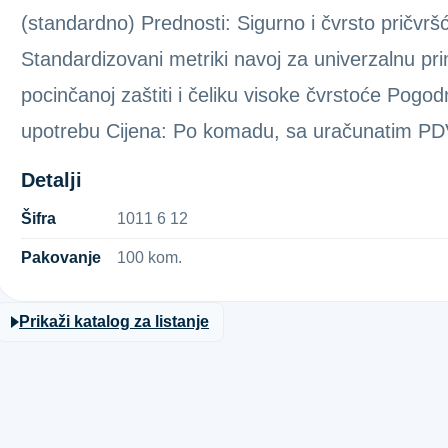
(standardno) Prednosti: Sigurno i čvrsto pričvršć
Standardizovani metriki navoj za univerzalnu prim
pocinčanoj zaštiti i čeliku visoke čvrstoće Pogod
upotrebu Cijena: Po komadu, sa uračunatim P
Detalji
Šifra
1​0​1​1​ ​6​ ​1​2​
Pakovanje
100 kom.
Prikaži katalog za listanje