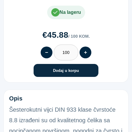
Na lageru
€45.88
/ 100 KOM.
−
+
Dodaj u korpu
6KT-VIJAK 933 8.8 POC.12X30
Opis
Šesterokutni vijci DIN 933 klase čvrstoće
8.8 izrađeni su od kvalitetnog čelika sa
pocinčanom površinom, pogodni za čvrsto i