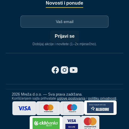
Novosti i ponude
I-mejl
Prijavi se
Dobijaj akcije i novitete (1–2x mjesečno).
2026 Mreža d.o.o. — Sva prava zadržana.
Korišćenjem sajta prihvatate
uslove poslovanja
i
politiku privatnosti
.