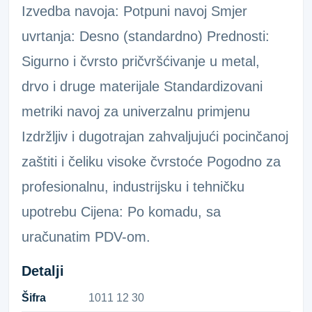
Izvedba navoja: Potpuni navoj Smjer
uvrtanja: Desno (standardno) Prednosti:
Sigurno i čvrsto pričvršćivanje u metal,
drvo i druge materijale Standardizovani
metriki navoj za univerzalnu primjenu
Izdržljiv i dugotrajan zahvaljujući pocinčanoj
zaštiti i čeliku visoke čvrstoće Pogodno za
profesionalnu, industrijsku i tehničku
upotrebu Cijena: Po komadu, sa
uračunatim PDV-om.
Detalji
Šifra
1​0​1​1​ ​1​2​ ​3​0​